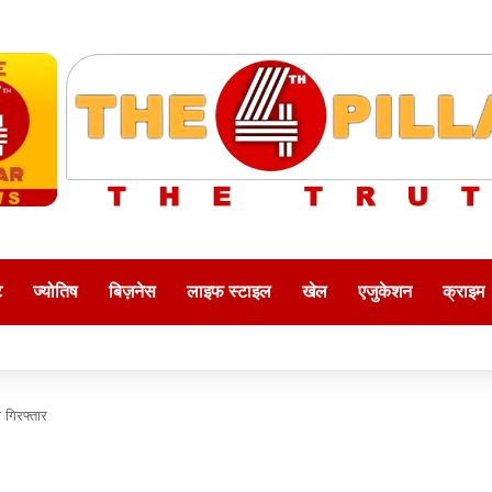
ट
ज्योतिष
बिज़नेस
लाइफ स्टाइल
खेल
एजुकेशन
क्राइम
 गिरफ्तार