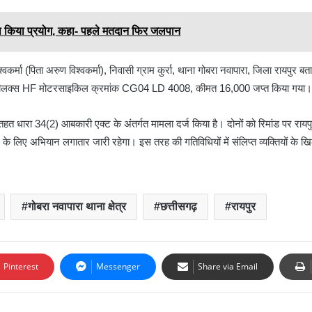
ी के खिलाफ बड़ी कार्रवाई करते हुए दो शराब कोचियों को गिरफ्तार किया है। यह कार्रवाई व
षक अटल नगर के निर्देश पर की गई।
ूचना पर कबीर आश्रम, नवापारा के पास मेन रोड पर रेड की। वहां एक काले रंग की लाल पट
ी ओर जा रहे थे। पुलिस ने उन्हें मौके पर ही पकड़ लिया।
र का किया प्रयोग, कहा- पहले मतदान फिर जलपान
कर्मा (पिता अरुण विश्वकर्मा), निवासी ग्राम कुर्रा, थाना गोबरा नवापारा, जिला रायपुर बत
हीरो डीलक्स HF मोटरसाइकिल क्रमांक CG04 LD 4008, कीमत 16,000 जप्त किया गया
हत धारा 34(2) आबकारी एक्ट के अंतर्गत मामला दर्ज किया है। दोनों को रिमांड पर रायप
 के लिए अभियान लगातार जारी रहेगा। इस तरह की गतिविधियों में संलिप्त व्यक्तियों के ख
गोबरा नवापारा थाना क्षेत्र
छत्तीसगढ़
रायपुर