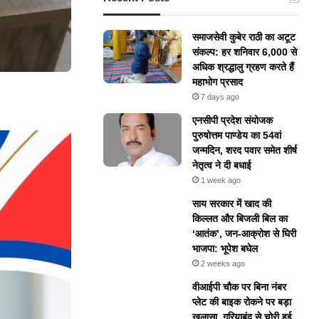
समाजसेवी कुबेर राठी का अटूट
संकल्प: हर शनिवार 6,000 से
अधिक श्रद्धालु ग्रहण करते हैं
महाभोग प्रसाद
7 days ago
एनसीपी प्रदेश संयोजक
पुरुषोत्तम पाण्डेय का 54वां
जन्मदिन, शरद पवार समेत शीर्ष
नेतृत्व ने दी बधाई
1 week ago
​साय सरकार में खाद की
किल्लत और बिजली बिल का
‘आतंक’, जन-आक्रोश से घिरी
भाजपा: भूपेश बघेल
2 weeks ago
वीआईपी चौक पर बिना नंबर
प्लेट की बाइक रोकने पर बड़ा
खुलासा, गरियाबंद से चोरी हुई