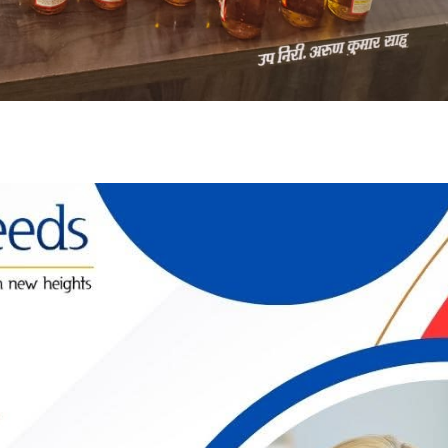
-:--
1x