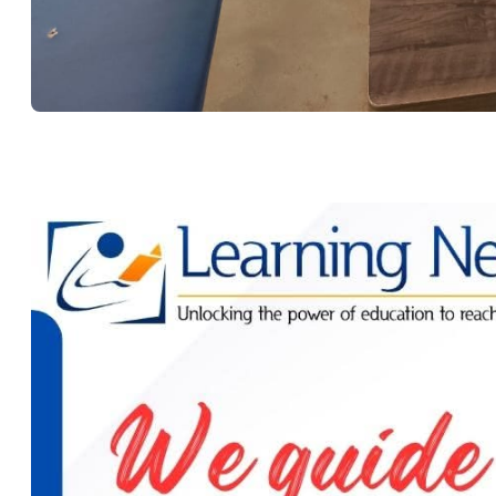
Press play to listen to this content
0:00