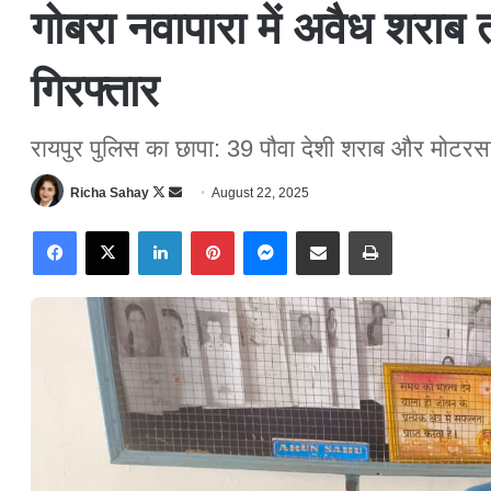
गोबरा नवापारा में अवैध शराब
गिरफ्तार
रायपुर पुलिस का छापा: 39 पौवा देशी शराब और मोटर
Richa Sahay
F
S
August 22, 2025
o
e
Facebook
X
LinkedIn
Pinterest
Messenger
Share via Email
Print
l
n
l
d
o
a
w
n
o
e
n
m
X
a
i
l