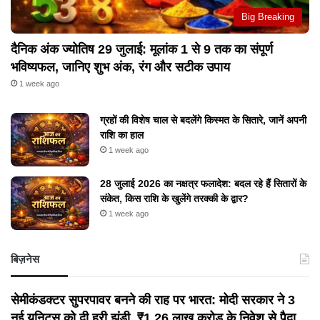
Big Breaking
दैनिक अंक ज्योतिष 29 जुलाई: मूलांक 1 से 9 तक का संपूर्ण
भविष्यफल, जानिए शुभ अंक, रंग और सटीक उपाय
1 week ago
ग्रहों की विशेष चाल से बदलेंगे किस्मत के सितारे, जानें अपनी
राशि का हाल
1 week ago
28 जुलाई 2026 का नक्षत्र फलादेश: बदल रहे हैं सितारों के
संकेत, किस राशि के खुलेंगे तरक्की के द्वार?
1 week ago
बिज़नेस
सेमीकंडक्टर सुपरपावर बनने की राह पर भारत: मोदी सरकार ने 3
नई यूनिट्स को दी हरी झंडी, ₹1.26 लाख करोड़ के निवेश से पैदा