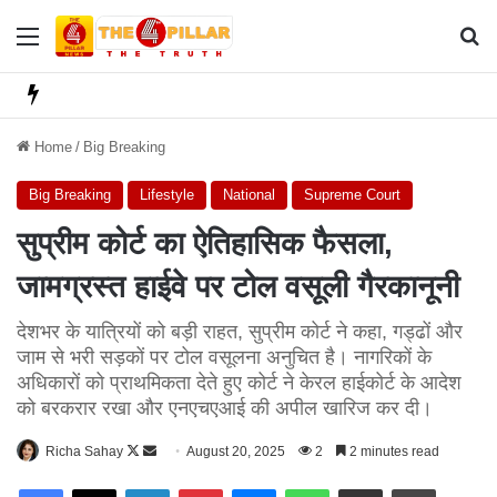
Menu
Se
Home
/
Big Breaking
Big Breaking
Lifestyle
National
Supreme Court
सुप्रीम कोर्ट का ऐतिहासिक फैसला,
जामग्रस्त हाईवे पर टोल वसूली गैरकानूनी
देशभर के यात्रियों को बड़ी राहत, सुप्रीम कोर्ट ने कहा, गड्ढों और
जाम से भरी सड़कों पर टोल वसूलना अनुचित है। नागरिकों के
अधिकारों को प्राथमिकता देते हुए कोर्ट ने केरल हाईकोर्ट के आदेश
को बरकरार रखा और एनएचएआई की अपील खारिज कर दी।
Richa Sahay
F
S
August 20, 2025
2
2 minutes read
o
e
Facebook
X
LinkedIn
Pinterest
Messenger
WhatsApp
Share via Email
Print