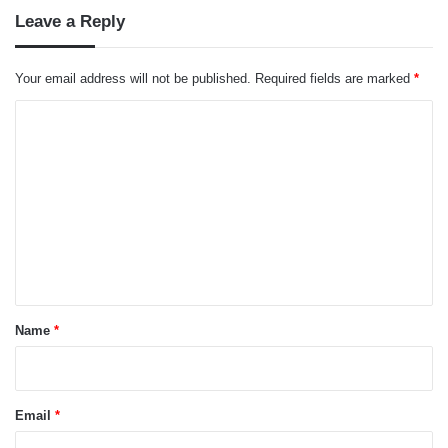
Leave a Reply
Your email address will not be published.
Required fields are marked
*
C
o
m
m
e
n
t
*
Name
*
Email
*