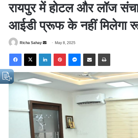
रायपुर में होटल और लॉज संच
आईडी प्रूफ के नहीं मिलेगा रू
Richa Sahay
S
May 8, 2025
e
Facebook
X
LinkedIn
Pinterest
Messenger
Share via Email
Print
n
d
a
n
e
m
a
i
l