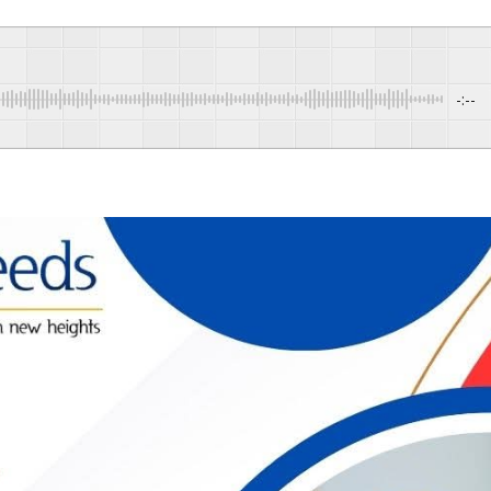
-:--
Pow