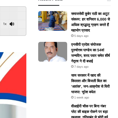
समाजसेवी कुबेर राठी का अटूट
संकल्प: हर शनिवार 6,000 से
1x
अधिक श्रद्धालु ग्रहण करते हैं
महाभोग प्रसाद
ered By
GSpeech
5 days ago
एनसीपी प्रदेश संयोजक
पुरुषोत्तम पाण्डेय का 54वां
जन्मदिन, शरद पवार समेत शीर्ष
नेतृत्व ने दी बधाई
7 days ago
​साय सरकार में खाद की
किल्लत और बिजली बिल का
‘आतंक’, जन-आक्रोश से घिरी
भाजपा: भूपेश बघेल
1 week ago
वीआईपी चौक पर बिना नंबर
प्लेट की बाइक रोकने पर बड़ा
खुलासा, गरियाबंद से चोरी हुई