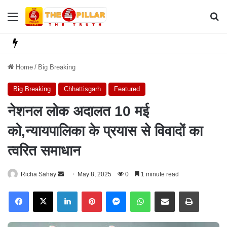
Menu
Se
Home
/
Big Breaking
Big Breaking
Chhattisgarh
Featured
नेशनल लोक अदालत 10 मई
को,न्यायपालिका के प्रयास से विवादों का
त्वरित समाधान
Richa Sahay
S
May 8, 2025
0
1 minute read
e
Facebook
X
LinkedIn
Pinterest
Messenger
WhatsApp
Share via Email
Print
n
d
a