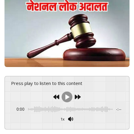
n
e
m
a
i
l
Press play to listen to this content
0:00
-:--
1x