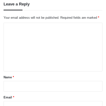
Leave a Reply
Your email address will not be published.
Required fields are marked
*
C
o
m
m
e
n
t
*
Name
*
Email
*