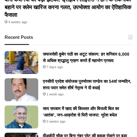
बहाने पर क्लेम खारिज करना गलत, उपभोक्ता आयोग का ऐतिहासिक
फैसला
4 weeks ago
Recent Posts
समाजसेवी कुबेर राठी का अटूट संकल्प: हर शनिवार 6,000
से अधिक श्रद्धालु ग्रहण करते हैं महाभोग प्रसाद
7 days ago
एनसीपी प्रदेश संयोजक पुरुषोत्तम पाण्डेय का 54वां जन्मदिन,
शरद पवार समेत शीर्ष नेतृत्व ने दी बधाई
1 week ago
​साय सरकार में खाद की किल्लत और बिजली बिल का
‘आतंक’, जन-आक्रोश से घिरी भाजपा: भूपेश बघेल
2 weeks ago
वीआईपी चौक पर बिना नंबर प्लेट की बाइक रोकने पर बड़ा