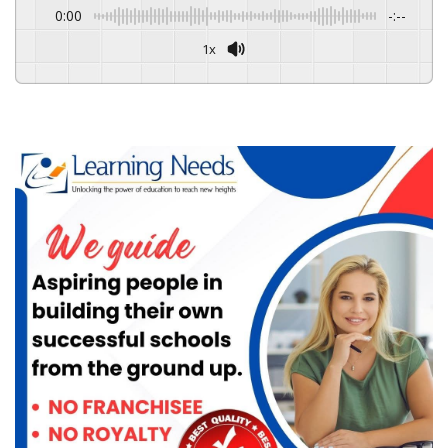
0:00
-:--
1x
Powered By
GSpeech