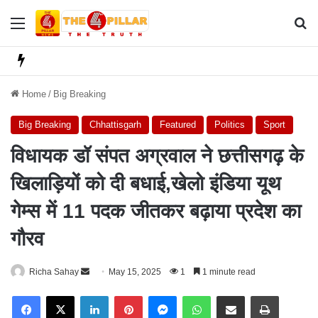
Menu
Se
Home
/
Big Breaking
Big Breaking
Chhattisgarh
Featured
Politics
Sport
विधायक डॉ संपत अग्रवाल ने छत्तीसगढ़ के
खिलाड़ियों को दी बधाई,खेलो इंडिया यूथ
गेम्स में 11 पदक जीतकर बढ़ाया प्रदेश का
गौरव
Richa Sahay
S
May 15, 2025
1
1 minute read
e
Facebook
X
LinkedIn
Pinterest
Messenger
WhatsApp
Share via Email
Print
n