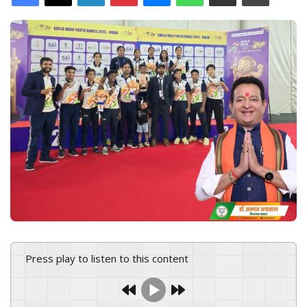
d
a
n
e
m
a
i
l
Press play to listen to this content