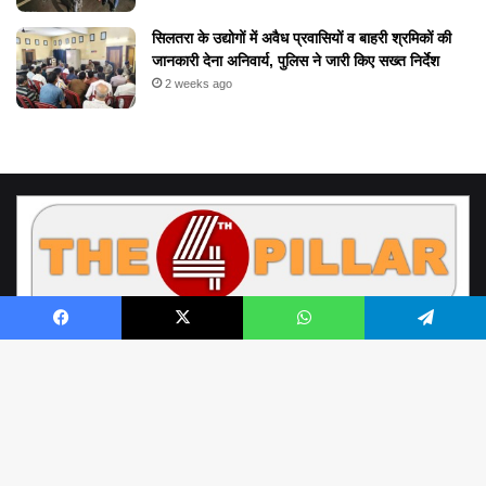
सिलतरा के उद्योगों में अवैध प्रवासियों व बाहरी श्रमिकों की
जानकारी देना अनिवार्य, पुलिस ने जारी किए सख्त निर्देश
2 weeks ago
Facebook
X
WhatsApp
Telegram
© Copyright 2026, All Rights Reserved by www.the4thpillar.live
Richa Sahay | Raipur Chhattisgarh | the4thpillar.live@gmail.com | Mobile
B
: +91- 9893388898, +91- 9752100001 | Office - 0771- 4054964 |
to
About Us
Contact Us