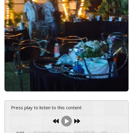
e
m
a
i
l
Press play to listen to this content