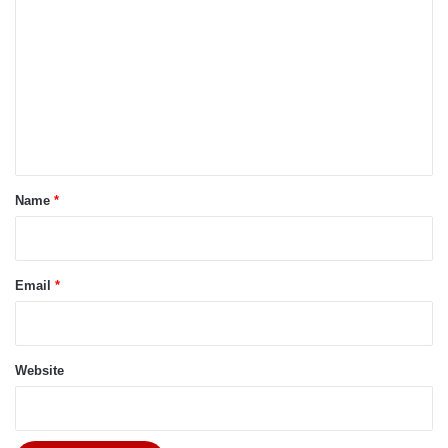
o
m
m
e
n
t
*
Name
*
Email
*
Website