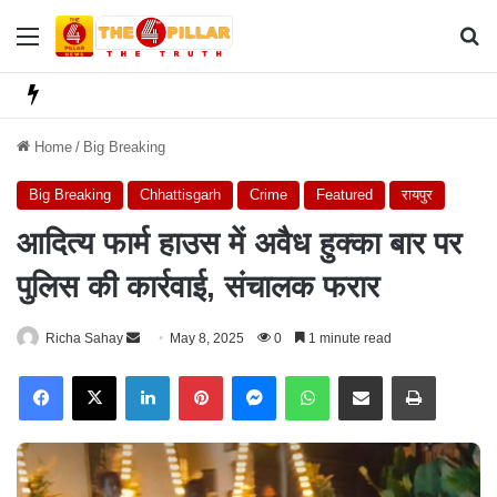
Menu
Se
Home
/
Big Breaking
Big Breaking
Chhattisgarh
Crime
Featured
रायपुर
आदित्य फार्म हाउस में अवैध हुक्का बार पर
पुलिस की कार्रवाई, संचालक फरार
Richa Sahay
S
May 8, 2025
0
1 minute read
e
Facebook
X
LinkedIn
Pinterest
Messenger
WhatsApp
Share via Email
Print
n
d
a
n