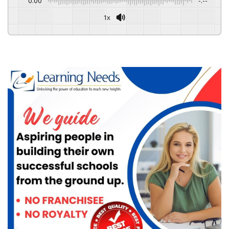
0:00
-:--
1x