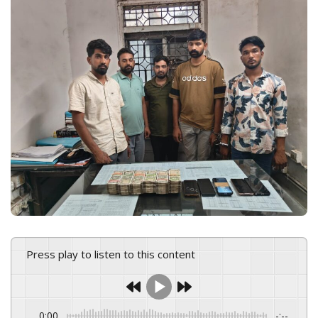
n
e
m
a
i
l
Press play to listen to this content
0:00
-:--