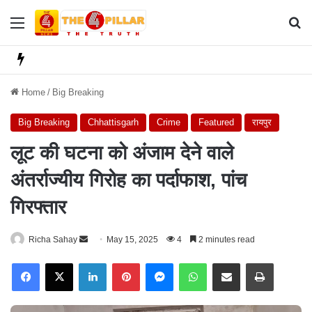
Menu
Se
Home
/
Big Breaking
Big Breaking
Chhattisgarh
Crime
Featured
रायपुर
लूट की घटना को अंजाम देने वाले
अंतर्राज्यीय गिरोह का पर्दाफाश, पांच
गिरफ्तार
Richa Sahay
S
May 15, 2025
4
2 minutes read
e
Facebook
X
LinkedIn
Pinterest
Messenger
WhatsApp
Share via Email
Print
n
d
a