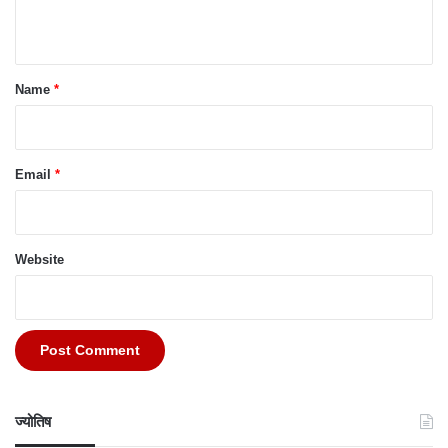
n
t
*
Name
*
Email
*
Website
ज्योतिष