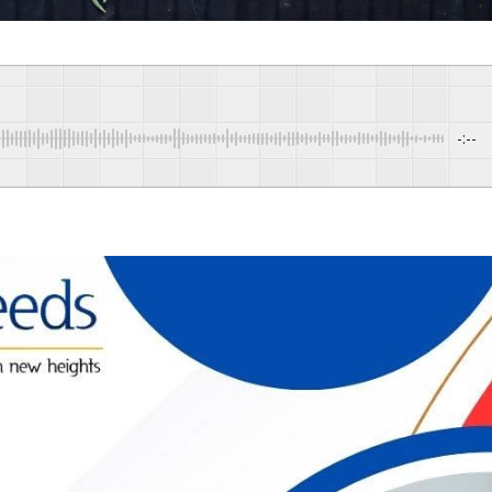
-:--
Pow