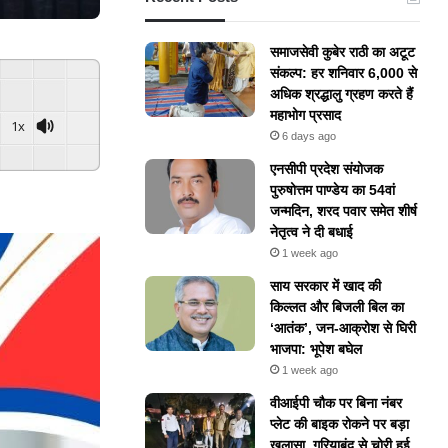
समाजसेवी कुबेर राठी का अटूट
संकल्प: हर शनिवार 6,000 से
अधिक श्रद्धालु ग्रहण करते हैं
महाभोग प्रसाद
1x
6 days ago
ered By
GSpeech
एनसीपी प्रदेश संयोजक
पुरुषोत्तम पाण्डेय का 54वां
जन्मदिन, शरद पवार समेत शीर्ष
नेतृत्व ने दी बधाई
1 week ago
​साय सरकार में खाद की
किल्लत और बिजली बिल का
‘आतंक’, जन-आक्रोश से घिरी
भाजपा: भूपेश बघेल
1 week ago
वीआईपी चौक पर बिना नंबर
प्लेट की बाइक रोकने पर बड़ा
खुलासा, गरियाबंद से चोरी हुई