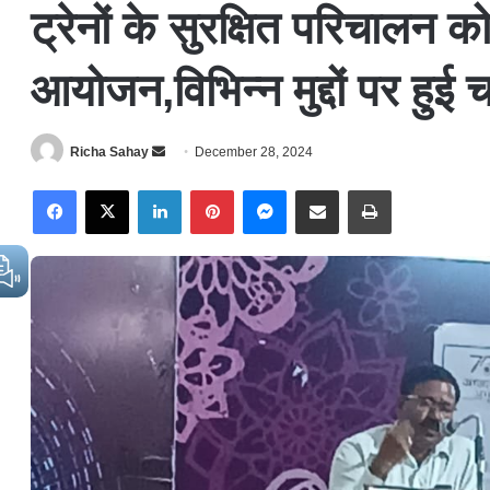
ट्रेनों के सुरक्षित परिचालन क
आयोजन,विभिन्न मुद्दों पर हुई चर
Richa Sahay
S
December 28, 2024
e
Facebook
X
LinkedIn
Pinterest
Messenger
Share via Email
Print
n
d
a
n
e
m
a
i
l