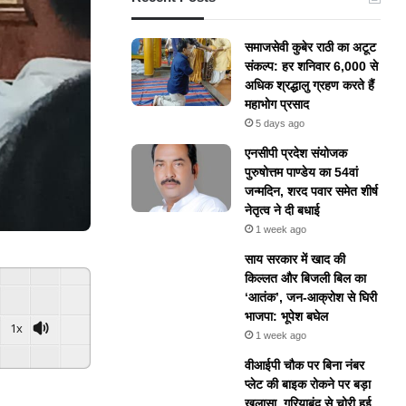
समाजसेवी कुबेर राठी का अटूट
संकल्प: हर शनिवार 6,000 से
अधिक श्रद्धालु ग्रहण करते हैं
महाभोग प्रसाद
5 days ago
एनसीपी प्रदेश संयोजक
पुरुषोत्तम पाण्डेय का 54वां
जन्मदिन, शरद पवार समेत शीर्ष
नेतृत्व ने दी बधाई
1 week ago
​साय सरकार में खाद की
किल्लत और बिजली बिल का
‘आतंक’, जन-आक्रोश से घिरी
भाजपा: भूपेश बघेल
1x
1 week ago
वीआईपी चौक पर बिना नंबर
प्लेट की बाइक रोकने पर बड़ा
खुलासा, गरियाबंद से चोरी हुई