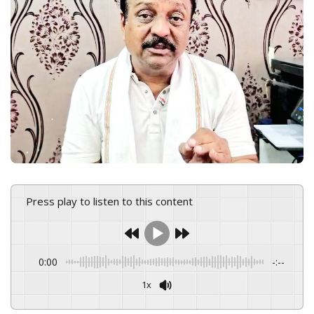
e
m
a
i
l
Press play to listen to this content
0:00
-:--
1x