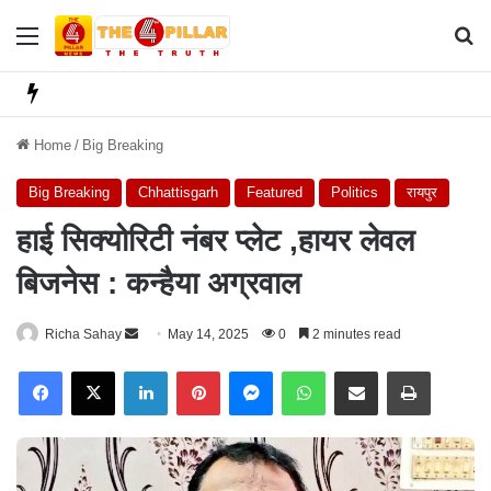
Menu
Se
Home
/
Big Breaking
Big Breaking
Chhattisgarh
Featured
Politics
रायपुर
हाई सिक्योरिटी नंबर प्लेट ,हायर लेवल
बिजनेस : कन्हैया अग्रवाल
Richa Sahay
S
May 14, 2025
0
2 minutes read
e
Facebook
X
LinkedIn
Pinterest
Messenger
WhatsApp
Share via Email
Print
n
d
a
n