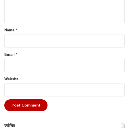
e
n
t
*
Name
*
Email
*
Website
ज्योतिष