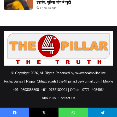
हड़कंप, पुलिस जांच में जुटी
17 hours ago
© Copyright 2026, All Rights Reserved by www.the4thpillar.live
Richa Sahay | Raipur Chhattisgarh | the4thpillar.live@gmail.com | Mobile
: +91- 9893388898, +91- 9752100001 | Office - 0771- 4054964 |
About Us
Contact Us