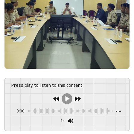
e
m
a
i
l
Press play to listen to this content
0:00
-:--
1x
Powered By
GSpeech