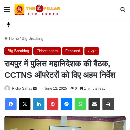
Menu
Se
Home
/
Big Breaking
Big Breaking
Chhattisgarh
Featured
रायपुर
रायपुर में पुलिस महानिदेशक की बैठक,
CCTNS ऑपरेटरों को दिए अहम निर्देश
Richa Sahay
S
June 12, 2025
0
1 minute read
e
Facebook
X
LinkedIn
Pinterest
Messenger
WhatsApp
Share via Email
Print
n
d
a
n