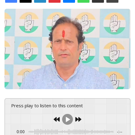
d
a
n
e
m
a
i
l
Press play to listen to this content
0:00
-:--