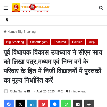
Menu
Se
Home
/
Big Breaking
Big Breaking
Chhattisgarh
Featured
Politics
रायपुर
पूर्व विधायक विकास उपाध्याय ने सीएम साय
को लिखा पत्र,मध्यम एवं निम्न वर्ग के
परिवार के हित में निजी विद्यालयों में पुस्तकों
का मूल्य निर्धारित करें
Richa Sahay
S
April 20, 2025
2
1 minute read
e
Facebook
X
LinkedIn
Pinterest
Messenger
WhatsApp
Share via Email
Print
n