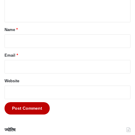
e
n
t
*
Name
*
Email
*
Website
ज्योतिष