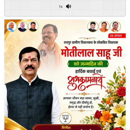
1x
Powered By
GSpeech