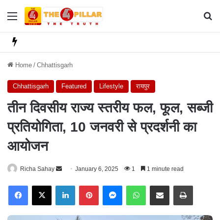
Menu
Se
Home
/
Chhattisgarh
Chhattisgarh
Featured
Lifestyle
रायपुर
तीन दिवसीय राज्य स्तरीय फल, फूल, सब्जी
प्रतियोगिता, 10 जनवरी से प्रदर्शनी का
आयोजन
Richa Sahay
S
January 6, 2025
1
1 minute read
e
Facebook
X
LinkedIn
Pinterest
Messenger
WhatsApp
Share via Email
Print
n
d
a