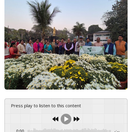
n
e
m
a
i
l
Press play to listen to this content
0:00
-:--