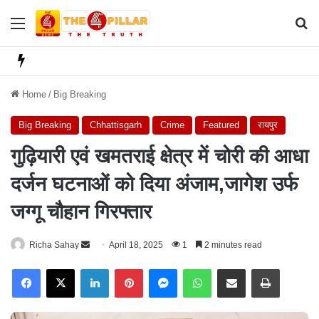
Menu
Se
Home
/
Big Breaking
Big Breaking
Chhattisgarh
Crime
Featured
रायपुर
गुढ़ियारी एवं खमतराई क्षेत्र में चोरी की आधा
दर्जन घटनाओं को दिया अंजाम,जागेश उर्फ
जग्गू चौहान गिरफ्तार
Richa Sahay
S
April 18, 2025
1
2 minutes read
e
Facebook
X
LinkedIn
Pinterest
Messenger
WhatsApp
Share via Email
Print
n
d
a