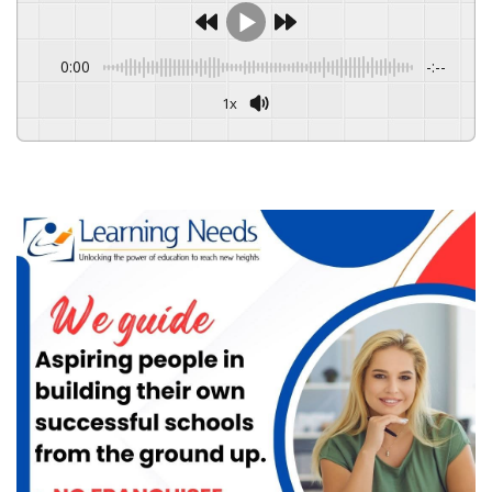
0:00
-:--
1x