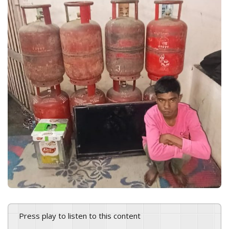
n
e
m
a
i
l
Press play to listen to this content