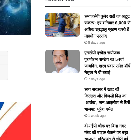
समाजसेवी कुबेर राठी का अटूट
संकल्प: हर शनिवार 6,000 से
अधिक श्रद्धालु ग्रहण करते हैं
महाभोग प्रसाद
5 days ago
एनसीपी प्रदेश संयोजक
पुरुषोत्तम पाण्डेय का 54वां
जन्मदिन, शरद पवार समेत शीर्ष
1x
नेतृत्व ने दी बधाई
7 days ago
​साय सरकार में खाद की
किल्लत और बिजली बिल का
‘आतंक’, जन-आक्रोश से घिरी
भाजपा: भूपेश बघेल
1 week ago
वीआईपी चौक पर बिना नंबर
प्लेट की बाइक रोकने पर बड़ा
खुलासा, गरियाबंद से चोरी हुई