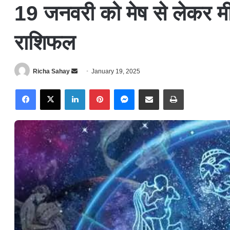
19 जनवरी को मेष से लेकर मी
राशिफल
Richa Sahay
S
January 19, 2025
e
Facebook
X
LinkedIn
Pinterest
Messenger
Share via Email
Print
n
d
a
n
e
m
a
i
l