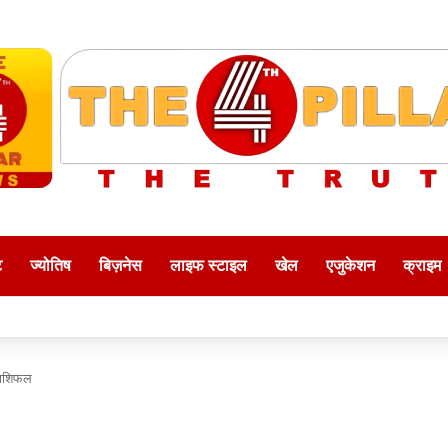
ट
ज्योतिष
बिज़नेस
लाइफ स्टाइल
खेल
एजुकेशन
क्राइम
 राशिफल