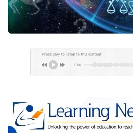
Press play to listen to this content
0:00