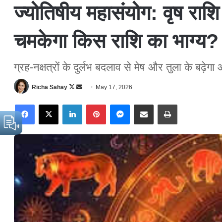
ज्योतिषीय महासंयोग: वृष राशि म
चमकेगा किस राशि का भाग्य?
ग्रह-नक्षत्रों के दुर्लभ बदलाव से मेष और तुला के बढ़े
Richa Sahay
F
S
May 17, 2026
o
e
Facebook
X
LinkedIn
Pinterest
Messenger
Share via Email
Print
l
n
l
d
o
a
w
n
o
e
n
m
X
a
i
l