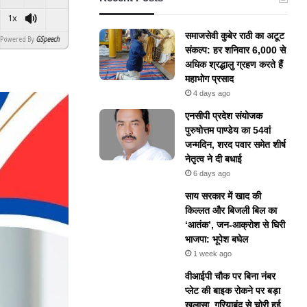
1x
समाजसेवी कुबेर राठी का अटूट
ered By
GSpeech
संकल्प: हर शनिवार 6,000 से
अधिक श्रद्धालु ग्रहण करते हैं
महाभोग प्रसाद
4 days ago
एनसीपी प्रदेश संयोजक
पुरुषोत्तम पाण्डेय का 54वां
जन्मदिन, शरद पवार समेत शीर्ष
नेतृत्व ने दी बधाई
6 days ago
​साय सरकार में खाद की
किल्लत और बिजली बिल का
‘आतंक’, जन-आक्रोश से घिरी
भाजपा: भूपेश बघेल
1 week ago
वीआईपी चौक पर बिना नंबर
प्लेट की बाइक रोकने पर बड़ा
खुलासा, गरियाबंद से चोरी हुई