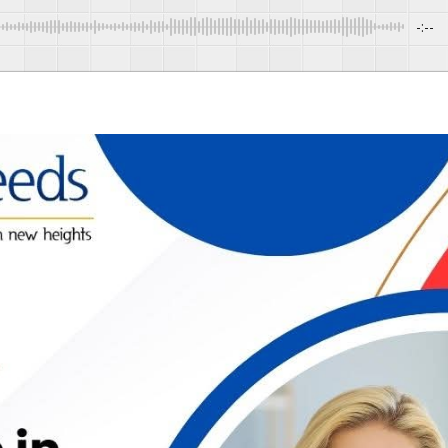
-:--
Pow