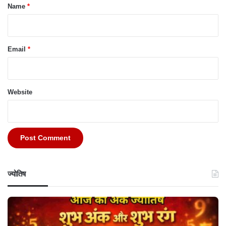
*
Name
*
Email
*
Website
ज्योतिष