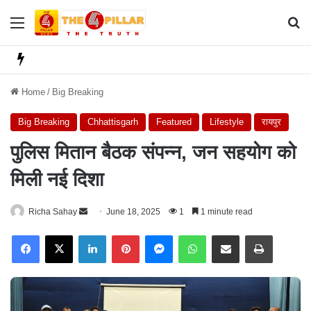
Menu
Se
Home
/
Big Breaking
Big Breaking
Chhattisgarh
Featured
Lifestyle
रायपुर
पुलिस मितान बैठक संपन्न, जन सहयोग को
मिली नई दिशा
Richa Sahay
S
June 18, 2025
1
1 minute read
e
Facebook
X
LinkedIn
Pinterest
Messenger
WhatsApp
Share via Email
Print
n
d
a
n