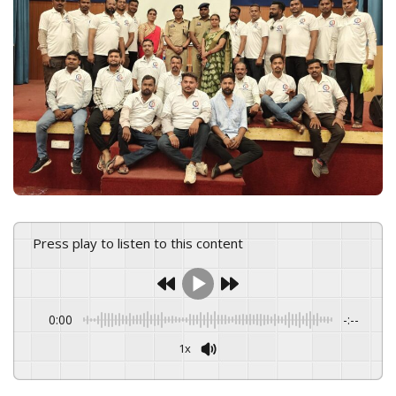
e
m
a
i
l
Press play to listen to this content
0:00
-:--
1x