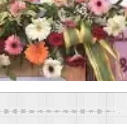
-:--
Pow