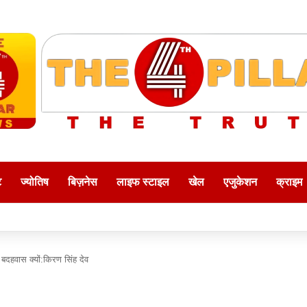
ट
ज्योतिष
बिज़नेस
लाइफ स्टाइल
खेल
एजुकेशन
क्राइम
 बदहवास क्यों:किरण सिंह देव