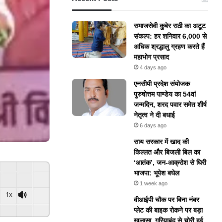
समाजसेवी कुबेर राठी का अटूट
संकल्प: हर शनिवार 6,000 से
अधिक श्रद्धालु ग्रहण करते हैं
महाभोग प्रसाद
4 days ago
एनसीपी प्रदेश संयोजक
पुरुषोत्तम पाण्डेय का 54वां
जन्मदिन, शरद पवार समेत शीर्ष
नेतृत्व ने दी बधाई
6 days ago
​साय सरकार में खाद की
किल्लत और बिजली बिल का
‘आतंक’, जन-आक्रोश से घिरी
भाजपा: भूपेश बघेल
1 week ago
1x
वीआईपी चौक पर बिना नंबर
ered By
GSpeech
प्लेट की बाइक रोकने पर बड़ा
खुलासा, गरियाबंद से चोरी हुई