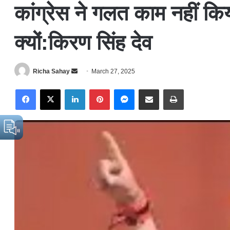
कांग्रेस ने गलत काम नहीं क
क्यों:किरण सिंह देव
Richa Sahay
S
March 27, 2025
e
Facebook
X
LinkedIn
Pinterest
Messenger
Share via Email
Print
n
d
a
n
e
m
a
i
l