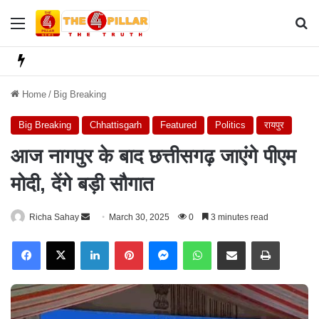
Menu
Se
Home
/
Big Breaking
Big Breaking
Chhattisgarh
Featured
Politics
रायपुर
आज नागपुर के बाद छत्तीसगढ़ जाएंगे पीएम
मोदी, देंगे बड़ी सौगात
Richa Sahay
S
March 30, 2025
0
3 minutes read
e
Facebook
X
LinkedIn
Pinterest
Messenger
WhatsApp
Share via Email
Print
n
d
a
n