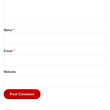
e
n
t
*
Name
*
Email
*
Website