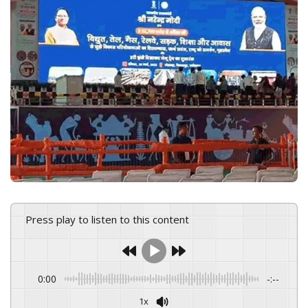
e
m
a
i
l
Press play to listen to this content
0:00
-:--
1x