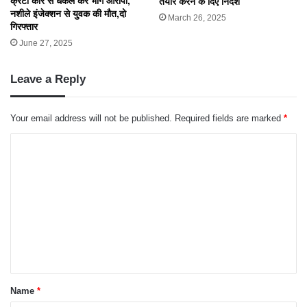
क्रेटा कार से धकेल कर भागे आरोपी,
तैयार करने के दिए निर्देश
नशीले इंजेक्शन से युवक की मौत,दो
March 26, 2025
गिरफ्तार
June 27, 2025
Leave a Reply
Your email address will not be published.
Required fields are marked
*
C
o
m
m
e
n
t
*
Name
*