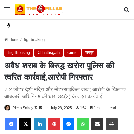
Menu
Se
Home
/
Big Breaking
Big Breaking
Chhattisgarh
Crime
रायपुर
अवैध शराब के विरुद्ध खरोरा पुलिस की
त्वरित कार्रवाई,आरोपी गिरफ्तार
7.2 लीटर देशी मदिरा और मोटरसाइकिल जब्त; आरोपी के खिलाफ
आबकारी अधिनियम की धारा 34(2) के तहत कार्यवाही
Richa Sahay
F
S
July 28, 2025
154
1 minute read
o
e
Facebook
X
LinkedIn
Pinterest
Messenger
WhatsApp
Share via Email
Print
l
n
l
d