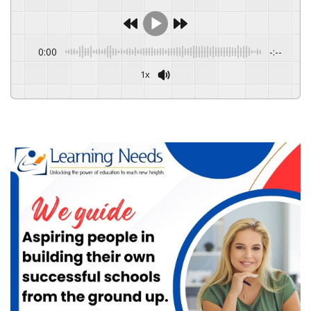
0:00
-:--
1x