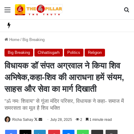
Menu
Se
Home
/
Big Breaking
Big Breaking
Chhattisgarh
Politics
Religion
विधायक डॉ संपत अग्रवाल ने किया शिव
अभिषेक,कहा-शिव की आराधना हमें संयम,
साहस और सेवा का मार्ग दिखाती
"ॐ नमः शिवाय" से गूंजा मंदिर परिसर, विधायक ने कहा- समाज में
समरसता का मूल है शिव भक्ति
Richa Sahay
F
S
July 28, 2025
2
1 minute read
o
e
Facebook
X
LinkedIn
Pinterest
Messenger
WhatsApp
Share via Email
Print