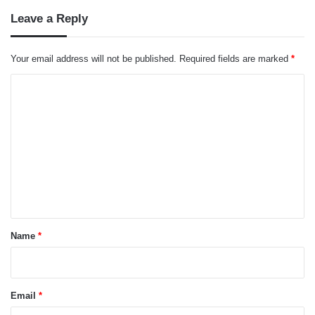
Leave a Reply
Your email address will not be published.
Required fields are marked
*
C
o
m
m
e
n
t
*
Name
*
Email
*