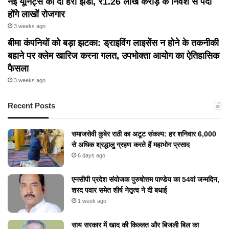
नई यूनिट्स को दी हरी झंडी, ₹1.26 लाख करोड़ के निवेश से पैदा
होंगे लाखों रोजगार
3 weeks ago
बीमा कंपनियों को बड़ा झटका: ड्राइविंग लाइसेंस न होने के तकनीकी
बहाने पर क्लेम खारिज करना गलत, उपभोक्ता आयोग का ऐतिहासिक
फैसला
3 weeks ago
Recent Posts
समाजसेवी कुबेर राठी का अटूट संकल्प: हर शनिवार 6,000
से अधिक श्रद्धालु ग्रहण करते हैं महाभोग प्रसाद
6 days ago
एनसीपी प्रदेश संयोजक पुरुषोत्तम पाण्डेय का 54वां जन्मदिन,
शरद पवार समेत शीर्ष नेतृत्व ने दी बधाई
1 week ago
​साय सरकार में खाद की किल्लत और बिजली बिल का