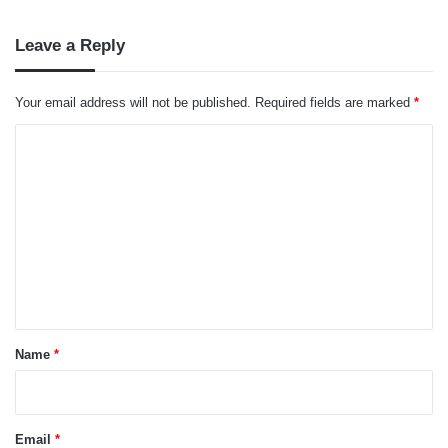
Leave a Reply
Your email address will not be published.
Required fields are marked
*
C
o
m
m
e
n
t
*
Name
*
Email
*