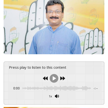
n
e
m
a
i
l
Press play to listen to this content
0:00
-:--
1x
Powered By
GSpeech