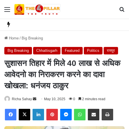
Menu
Se
Home
/
Big Breaking
Big Breaking
Chhattisgarh
Featured
Politics
रायपुर
सुशासन तिहार में मिले 40 लाख से अधिक
आवेदनो का निराकरण करने का दावा
खोखला: धनंजय ठाकुर
Richa Sahay
S
May 10, 2025
0
2 minutes read
e
Facebook
X
LinkedIn
Pinterest
Messenger
WhatsApp
Share via Email
Print
n
d
a