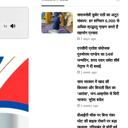
समाजसेवी कुबेर राठी का अटूट
संकल्प: हर शनिवार 6,000 से
1x
अधिक श्रद्धालु ग्रहण करते हैं
महाभोग प्रसाद
ered By
GSpeech
7 days ago
एनसीपी प्रदेश संयोजक
पुरुषोत्तम पाण्डेय का 54वां
जन्मदिन, शरद पवार समेत शीर्ष
नेतृत्व ने दी बधाई
1 week ago
​साय सरकार में खाद की
किल्लत और बिजली बिल का
‘आतंक’, जन-आक्रोश से घिरी
भाजपा: भूपेश बघेल
2 weeks ago
वीआईपी चौक पर बिना नंबर
प्लेट की बाइक रोकने पर बड़ा
खुलासा, गरियाबंद से चोरी हुई