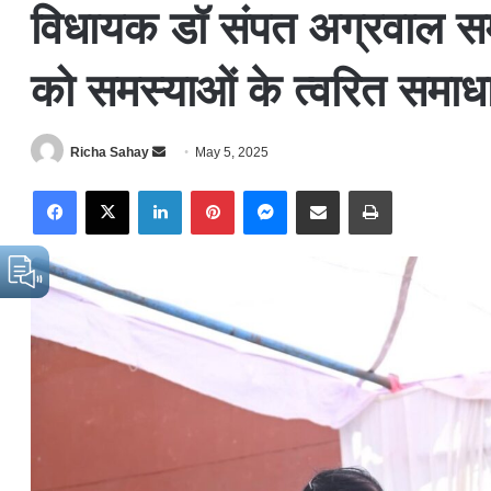
विधायक डॉ संपत अग्रवाल समा
को समस्याओं के त्वरित समाधा
Richa Sahay
S
May 5, 2025
e
Facebook
X
LinkedIn
Pinterest
Messenger
Share via Email
Print
n
d
a
n
e
m
a
i
l