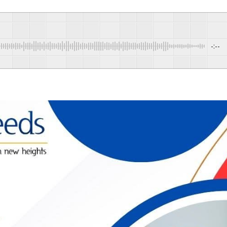
-:--
Pow