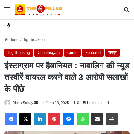
Menu
Se
Home
/
Big Breaking
Big Breaking
Chhattisgarh
Crime
Featured
रायपुर
इंस्टाग्राम पर हैवानियत : नाबालिग की न्यूड
तस्वीरें वायरल करने वाले 3 आरोपी सलाखों
के पीछे
Richa Sahay
S
June 18, 2025
0
1 minute read
e
Facebook
X
LinkedIn
Pinterest
Messenger
WhatsApp
Share via Email
Print
n
d
a