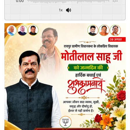
0:00
-:--
1x
Powered By
GSpeech