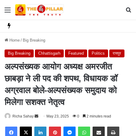
Menu
Se
Home
/
Big Breaking
Big Breaking
Chhattisgarh
Featured
Politics
रायपुर
अल्पसंख्यक आयोग अध्यक्ष अमरजीत
छाबड़ा ने ली पद की शपथ, विधायक डॉ
अग्रवाल बोले-अल्पसंख्यक समुदाय को
मिलेगा सशक्त नेतृत्व
Richa Sahay
S
May 23, 2025
0
2 minutes read
e
Facebook
X
LinkedIn
Pinterest
Messenger
WhatsApp
Share via Email
Print
n