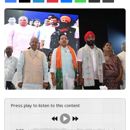
d
a
n
e
m
a
i
l
Press play to listen to this content