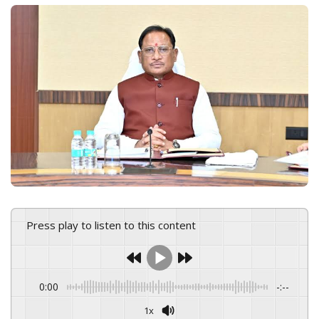
o
a
w
n
o
e
n
m
X
a
i
l
Press play to listen to this content
0:00
-:--
1x