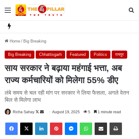
Menu
Se
Home
/
Big Breaking
Big Breaking
Chhattisgarh
Featured
Politics
रायपुर
साय सरकार ने बढ़ाया महंगाई भत्ता, अब
राज्य कर्मचारियों को मिलेगा 55% डीए
लंबे समय से चल रही मांग पर सरकार ने लिया फैसला, अगले वेतन
बिल से मिलेगा लाभ
Richa Sahay
F
S
August 19, 2025
5
1 minute read
o
e
Facebook
X
LinkedIn
Pinterest
Messenger
WhatsApp
Share via Email
Print
l
n
l
d