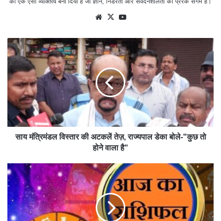
को एक ऐसा व्यक्तित्व बना दिया है जो ज्ञान, निडरता और संवेदनशीलता का प्रेरक संगम है।
We
X
Yo
bsit
uTu
e
be
साय मंत्रिमंडल विस्तार की अटकलें तेज़, राज्यपाल डेका बोले-"कुछ तो
होने वाला है"