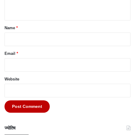
n
t
*
Name
*
Email
*
Website
ज्योतिष