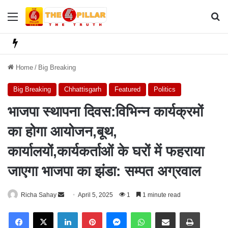
Menu
Se
Home
/
Big Breaking
Big Breaking
Chhattisgarh
Featured
Politics
भाजपा स्थापना दिवस:विभिन्न कार्यक्रमों
का होगा आयोजन,बूथ,
कार्यालयों,कार्यकर्ताओं के घरों में फहराया
जाएगा भाजपा का झंडा: सम्पत अग्रवाल
Richa Sahay
S
April 5, 2025
1
1 minute read
e
Facebook
X
LinkedIn
Pinterest
Messenger
WhatsApp
Share via Email
Print
n