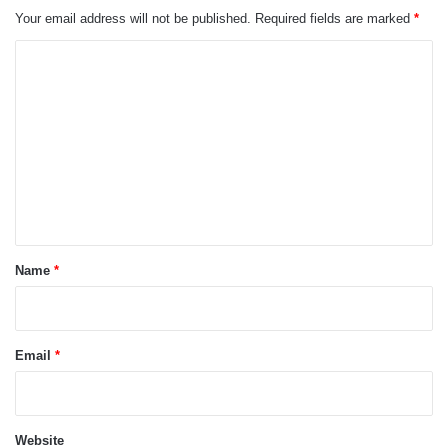
Your email address will not be published.
Required fields are marked
*
C
o
m
m
e
n
t
*
Name
*
Email
*
Website