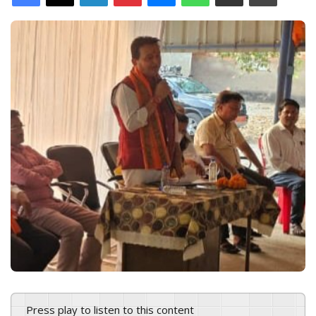
d
a
n
e
m
a
i
l
Press play to listen to this content