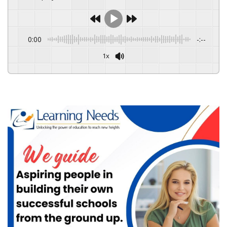
0:00
-:--
1x