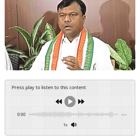
n
e
m
a
i
l
Press play to listen to this content
0:00
-:--
1x