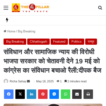
Menu
Se
Home
/
Big Breaking
Big Breaking
Chhattisgarh
Featured
Politics
रायपुर
संविधान और सामाजिक न्याय की विरोधी
भाजपा सरकार को चेतावनी देने 19 मई को
कांग्रेस का संविधान बचाओ रैली:दीपक बैज
Richa Sahay
S
May 18, 2025
1
2 minutes read
e
Facebook
X
LinkedIn
Pinterest
Messenger
WhatsApp
Share via Email
Print
n
d
a