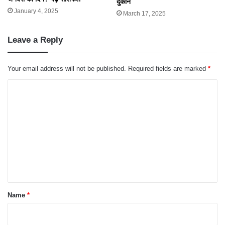
दुकान
January 4, 2025
March 17, 2025
Leave a Reply
Your email address will not be published.
Required fields are marked
*
C
o
m
m
e
n
t
*
Name
*