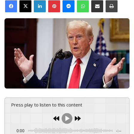
Facebook
X
LinkedIn
Pinterest
Messenger
WhatsApp
Share via Email
Print
n
d
a
n
e
m
a
i
l
Press play to listen to this content
0:00
-:--