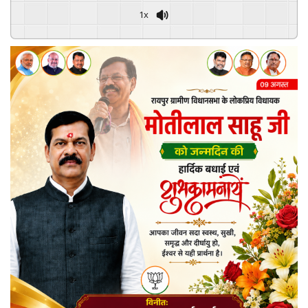
1x
Powered By
GSpeech