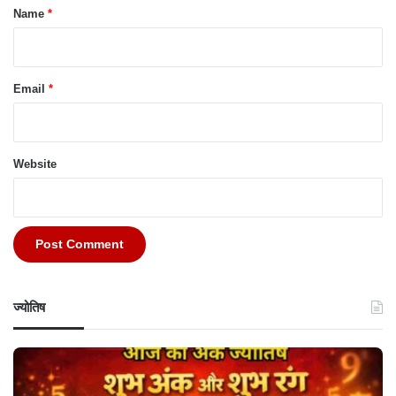
*
Name
*
Email
*
Website
ज्योतिष