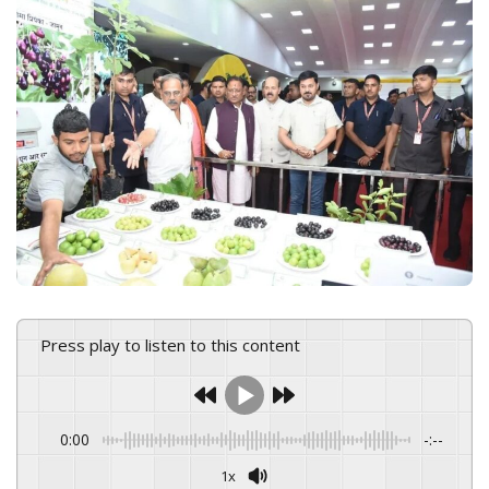
n
e
m
a
i
l
Press play to listen to this content
0:00
-:--
1x