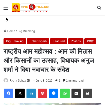
Menu
Se
Home
/
Big Breaking
Big Breaking
Chhattisgarh
Featured
Politics
रायपुर
राष्ट्रीय आम महोत्सव : आम की मिठास
और किसानों का उत्साह, विधायक अनुज
शर्मा ने दिया नवाचार के संदेश
Richa Sahay
S
June 8, 2025
1
1 minute read
e
Facebook
X
LinkedIn
Pinterest
Messenger
WhatsApp
Share via Email
Print
n
d
a