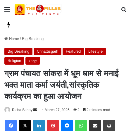
Menu
Se
Home
/
Big Breaking
Big Breaking
Chhattisgarh
Featured
Lifestyle
Religion
रायपुर
ग्राम पंचायत सांकरा में धूम धाम से मनाई
भक्त माता कर्मा जयंती,सांस्कृतिक
कार्यक्रम का हुआ आयोजन
Richa Sahay
S
March 27, 2025
2
2 minutes read
e
Facebook
X
LinkedIn
Pinterest
Messenger
WhatsApp
Share via Email
Print
n