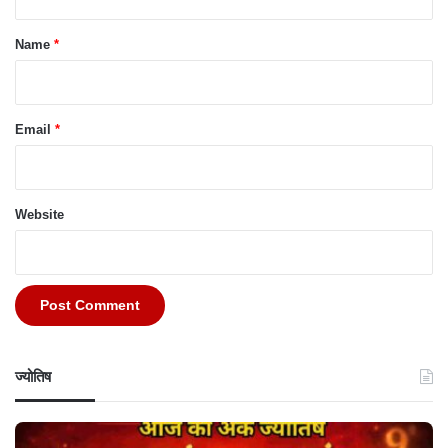
t
*
Name
*
Email
*
Website
ज्योतिष