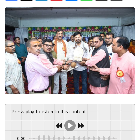
d
a
n
e
m
a
i
l
Press play to listen to this content
0:00
-:--