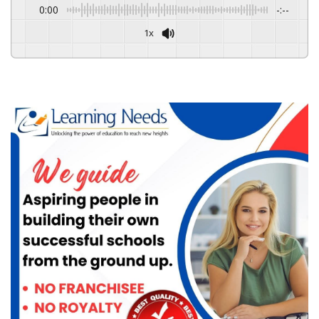
0:00
-:--
1x