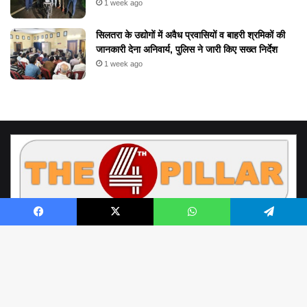
1 week ago
सिलतरा के उद्योगों में अवैध प्रवासियों व बाहरी श्रमिकों की
जानकारी देना अनिवार्य, पुलिस ने जारी किए सख्त निर्देश
1 week ago
Facebook
X
WhatsApp
Telegram
© Copyright 2026, All Rights Reserved by www.the4thpillar.live
Richa Sahay | Raipur Chhattisgarh | the4thpillar.live@gmail.com | Mobile
B
: +91- 9893388898, +91- 9752100001 | Office - 0771- 4054964 |
to