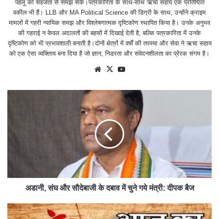
पहलू को सहजता से समझ सकें।पत्रकारिता के साथ-साथ ऋचा सहाय एक प्रतिष्ठित
वकील भी हैं। LLB और MA Political Science की डिग्री के साथ, उन्होंने क्राइम
मामलों में गहरी न्यायिक समझ और विश्लेषणात्मक दृष्टिकोण स्थापित किया है। उनके अनुभव
की गहराई न केवल अदालतों की बहसों में दिखाई देती है, बल्कि पत्रकारिता में उनके
दृष्टिकोण को भी प्रभावशाली बनाती है।दोनों क्षेत्रों में वर्षों की तपस्या और सेवा ने ऋचा सहाय
को एक ऐसा व्यक्तित्व बना दिया है जो ज्ञान, निडरता और संवेदनशीलता का प्रेरक संगम है।
We
X
Yo
bsit
uTu
e
be
अडानी, संघ और सौदेबाजी के दबाव में चुने गये मंत्री: दीपक बैज