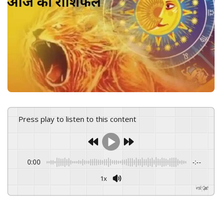
e
m
a
i
l
Press play to listen to this content
0:00
-:--
1x
Powered By
GSpeech