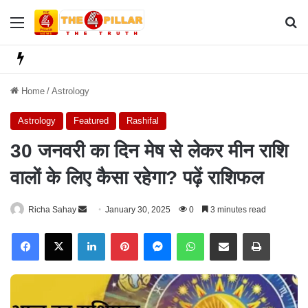
Menu
Se
Home
/
Astrology
Astrology
Featured
Rashifal
30 जनवरी का दिन मेष से लेकर मीन राशि
वालों के लिए कैसा रहेगा? पढ़ें राशिफल
Richa Sahay
S
January 30, 2025
0
3 minutes read
e
Facebook
X
LinkedIn
Pinterest
Messenger
WhatsApp
Share via Email
Print
n
d
a
n