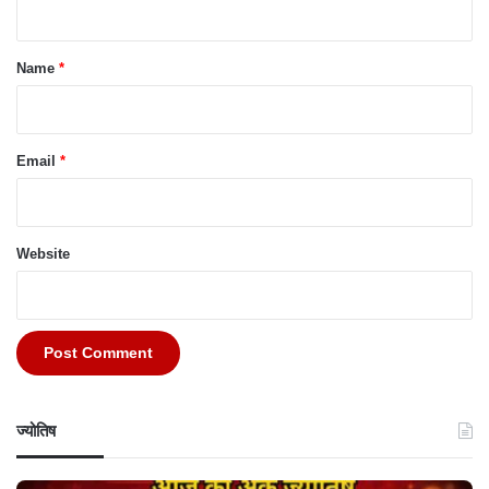
t
*
Name
*
Email
*
Website
ज्योतिष