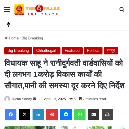
Menu
Se
Home
/
Big Breaking
Big Breaking
Chhattisgarh
Featured
Politics
रायपुर
विधायक साहू ने रानीदुर्गवती वार्डवासियों को
दी लगभग 1करोड़ विकास कार्यों की
सौगात,पानी की समस्या दूर करने दिए निर्देश
Richa Sahay
S
April 13, 2025
6
2 minutes read
e
Facebook
X
LinkedIn
Pinterest
Messenger
WhatsApp
Share via Email
Print
n
d
a