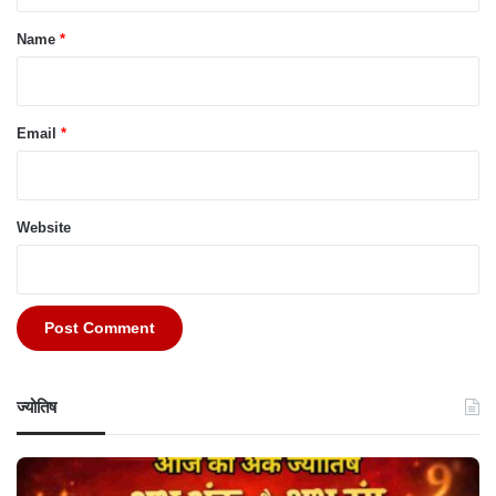
*
Name
*
Email
*
Website
ज्योतिष