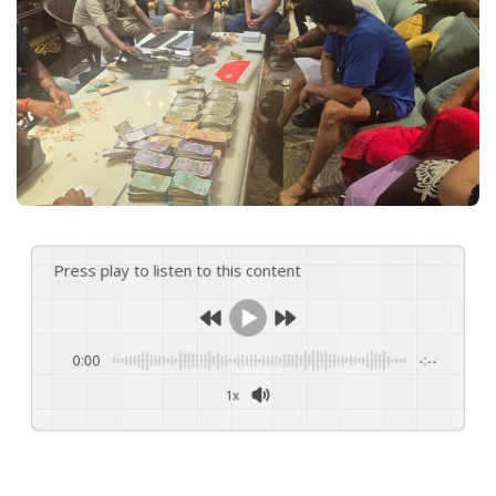
e
m
a
i
l
Press play to listen to this content
0:00
-:--
1x