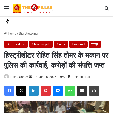
Menu
Se
Home
/
Big Breaking
Big Breaking
Chhattisgarh
Crime
Featured
रायपुर
हिस्ट्रीशीटर रोहित सिंह तोमर के मकान पर
पुलिस की कार्रवाई, करोड़ों की संपत्ति जप्त
Richa Sahay
S
June 5, 2025
0
1 minute read
e
Facebook
X
LinkedIn
Pinterest
Messenger
WhatsApp
Share via Email
Print
n
d
a
n