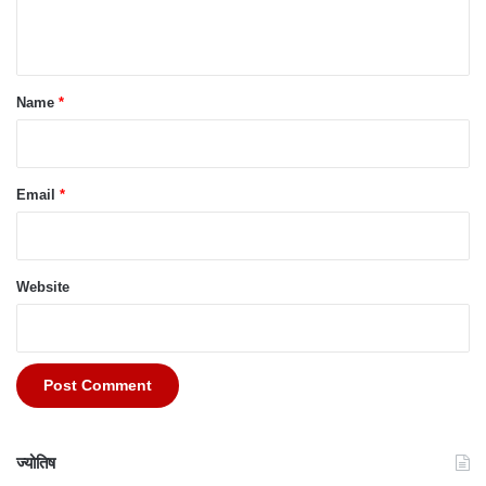
n
t
*
Name
*
Email
*
Website
ज्योतिष