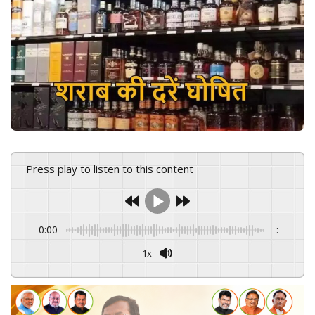
e
m
a
i
l
Press play to listen to this content
0:00
-:--
1x
Powered By
GSpeech