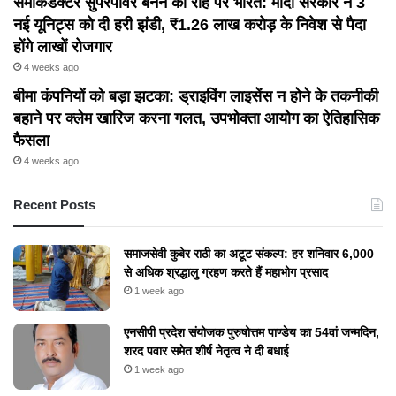
सेमीकंडक्टर सुपरपावर बनने की राह पर भारत: मोदी सरकार ने 3
नई यूनिट्स को दी हरी झंडी, ₹1.26 लाख करोड़ के निवेश से पैदा
होंगे लाखों रोजगार
4 weeks ago
बीमा कंपनियों को बड़ा झटका: ड्राइविंग लाइसेंस न होने के तकनीकी
बहाने पर क्लेम खारिज करना गलत, उपभोक्ता आयोग का ऐतिहासिक
फैसला
4 weeks ago
Recent Posts
समाजसेवी कुबेर राठी का अटूट संकल्प: हर शनिवार 6,000
से अधिक श्रद्धालु ग्रहण करते हैं महाभोग प्रसाद
1 week ago
एनसीपी प्रदेश संयोजक पुरुषोत्तम पाण्डेय का 54वां जन्मदिन,
शरद पवार समेत शीर्ष नेतृत्व ने दी बधाई
1 week ago