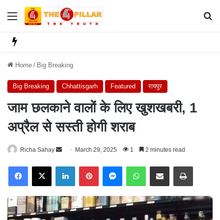
Menu
Se
Home
/
Big Breaking
Big Breaking
Chhattisgarh
Featured
रायपुर
जाम छलकाने वालों के लिए खुशखबरी, 1
अप्रैल से सस्ती होगी शराब
Richa Sahay
S
March 29, 2025
1
2 minutes read
e
Facebook
X
LinkedIn
Pinterest
Messenger
WhatsApp
Share via Email
Print
n
d
a
n