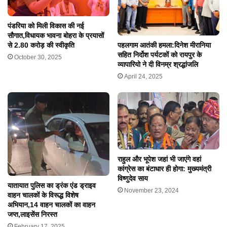
पंडरिया को मिली विकास की नई
सौगात,विधायक भावना बोहरा के प्रयासों
पहलगाम आतंकी हमला:दिनेश मीरानिया
से 2.80 करोड़ की स्वीकृति
सहित निर्दोश पर्यटकों को रायपुर के
October 30, 2025
व्यापारियो ने दी विनम्र श्रद्धांजलि
April 24, 2025
राहुल और भूपेश जहां भी जाएंगे वहां
कांग्रेस का बंटाधार ही होगा: मुख्यमंत्री
विष्णुदेव साय
यातायात पुलिस का ड्रंक एंड ड्राइव
November 23, 2024
वाहन चालकों के विरूद्ध विशेष
अभियान,14 वाहन चालकों का वाहन
जप्त,लाइसेंस निरस्त
February 17, 2025