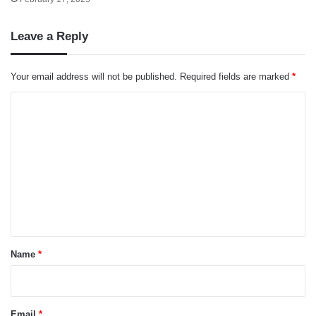
Leave a Reply
Your email address will not be published.
Required fields are marked
*
C
o
m
m
e
n
t
*
Name
*
Email
*