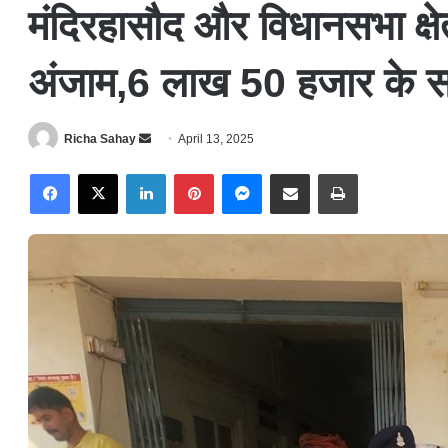
मंदिरहासौद और विधानसभा क्षे
अंजाम,6 लाख 50 हजार के स
Richa Sahay
S
April 13, 2025
e
Facebook
X
LinkedIn
Pinterest
Messenger
Share via Email
Print
n
d
a
n
e
m
a
i
l