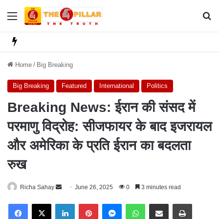
Menu
Se
Home
/
Big Breaking
Big Breaking
Featured
International
Politics
Breaking News: ईरान की संसद में
परमाणु विद्रोह: सीजफायर के बाद इजरायल
और अमेरिका के प्रति ईरान का बदलता
रुख
Richa Sahay
S
June 26, 2025
0
3 minutes read
e
Facebook
X
LinkedIn
Pinterest
Messenger
WhatsApp
Share via Email
Print
n