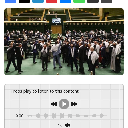
d
a
n
e
m
a
i
l
Press play to listen to this content
0:00
-:--
1x