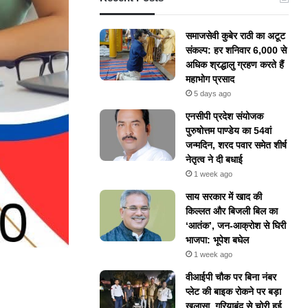
समाजसेवी कुबेर राठी का अटूट
संकल्प: हर शनिवार 6,000 से
अधिक श्रद्धालु ग्रहण करते हैं
महाभोग प्रसाद
5 days ago
एनसीपी प्रदेश संयोजक
पुरुषोत्तम पाण्डेय का 54वां
जन्मदिन, शरद पवार समेत शीर्ष
नेतृत्व ने दी बधाई
1 week ago
​साय सरकार में खाद की
किल्लत और बिजली बिल का
‘आतंक’, जन-आक्रोश से घिरी
भाजपा: भूपेश बघेल
1 week ago
वीआईपी चौक पर बिना नंबर
प्लेट की बाइक रोकने पर बड़ा
खुलासा, गरियाबंद से चोरी हुई