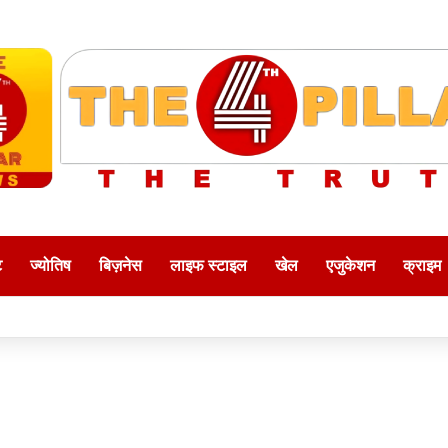
ट
ज्योतिष
बिज़नेस
लाइफ स्टाइल
खेल
एजुकेशन
क्राइम