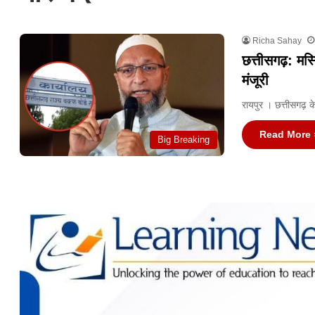
Richa Sahay
छत्तीसगढ़: मस
मंजूरी
रायपुर । छत्तीसगढ़ क
Read More 
Big Breaking